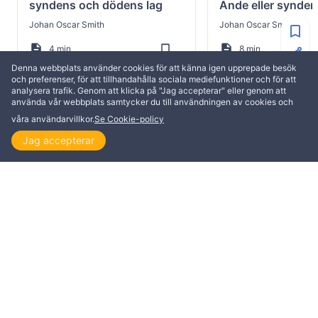
syndens och dödens lag
Ande eller syndens
Johan Oscar Smith
Johan Oscar Smith
4 min
8 min
Denna webbplats använder cookies för att känna igen upprepade besök
och preferenser, för att tillhandahålla sociala mediefunktioner och för att
analysera trafik. Genom att klicka på "Jag accepterar" eller genom att
använda vår webbplats samtycker du till användningen av cookies och
våra användarvillkor.
Se Cookie-policy
MER FRÅN AKTIVKRISTENDOM
Jag accepterar
Hem
Utforska
Läs
Se
Teman
FRÅGOR OCH SVAR
UPPBYGGELSE
Varifrån kommer
Att förbereda sig infö
mindervärde- och
sista tiden”
överlägsenhetskomplex?
AktivKristendom
AktivKristendom