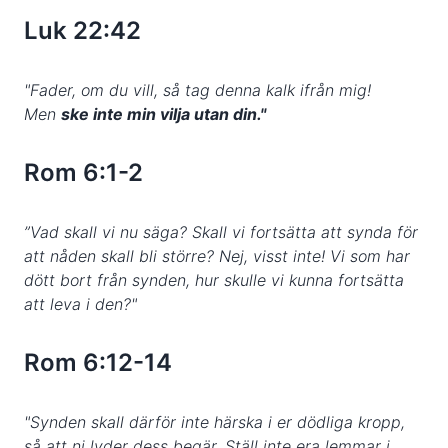
Luk 22:42
"Fader, om du vill, så tag denna kalk ifrån mig!
Men
ske inte min vilja utan din."
Rom 6:1-2
”
Vad skall vi nu säga? Skall vi fortsätta att synda för
att nåden skall bli större? Nej, visst inte! Vi som har
dött bort från synden, hur skulle vi kunna fortsätta
att leva i den?"
Rom 6:12-14
"Synden skall därför inte härska i er dödliga kropp,
så att ni lyder dess begär. Ställ inte era lemmar i