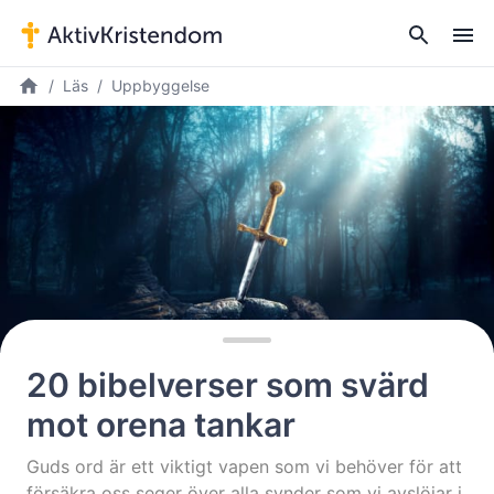
Läs
Uppbyggelse
20 bibelverser som svärd
mot orena tankar
Guds ord är ett viktigt vapen som vi behöver för att
försäkra oss seger över alla synder som vi avslöjar i