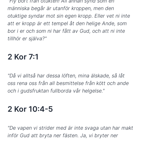
"Fly bort från otukten! All annan synd som en
människa begår är utanför kroppen, men den
otuktige syndar mot sin egen kropp. Eller vet ni inte
att er kropp är ett tempel åt den helige Ande, som
bor i er och som ni har fått av Gud, och att ni inte
tillhör er själva?"
2 Kor 7:1
"Då vi alltså har dessa löften, mina älskade, så låt
oss rena oss från all besmittelse från kött och ande
och i gudsfruktan fullborda vår helgelse."
2 Kor 10:4-5
"De vapen vi strider med är inte svaga utan har makt
inför Gud att bryta ner fästen. Ja, vi bryter ner