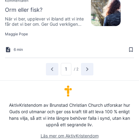
Kommentaren
Orm eller fisk?
När vi ber, upplever vi ibland att vi inte
får det vi ber om. Ger Gud verkligen
ormar när vi ber om fisk?
Maggie Pope
6 min
/
2
AktivKristendom av Brunstad Christian Church utforskar hur
Guds ord utmanar och ger oss kraft till att leva 100 % enligt
hans vilja, så att vi inte längre behöver falla i synd, utan kan
uppnå ett segrande liv.
Läs mer om AktivKristendom