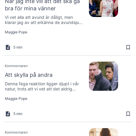
När jag inte vill att det ska gå
bra för mina vänner
Vi vet alla att avund är dåligt, men
klarar jag av att erkänna de avundsjuka
tankarna som går djupare än att bara
Maggie Pope
jämföra mig själv med mina vänner?
5 min
Kommentaren
Att skylla på andra
Denna fega reaktion ligger djupt i vår
natur, trots att vi vet att det aldrig
hjälper i situationen …
Maggie Pope
5 min
Kommentaren