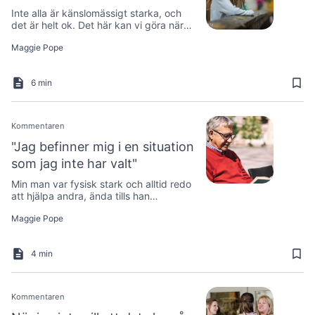
Inte alla är känslomässigt starka, och
det är helt ok. Det här kan vi göra när
våra tankar hotar med att dra ner oss.
Maggie Pope
6 min
Kommentaren
"Jag befinner mig i en situation
som jag inte har valt"
Min man var fysisk stark och alltid redo
att hjälpa andra, ända tills han
drabbades av Parkinsons.
Maggie Pope
4 min
Kommentaren