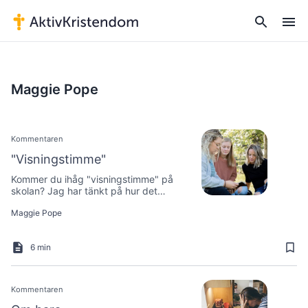
Maggie Pope
Kommentaren
"Visningstimme"
Kommer du ihåg "visningstimme" på
skolan? Jag har tänkt på hur det
tillämpas på mitt sätt att dela
Maggie Pope
evangeliet med andra.
6 min
Kommentaren