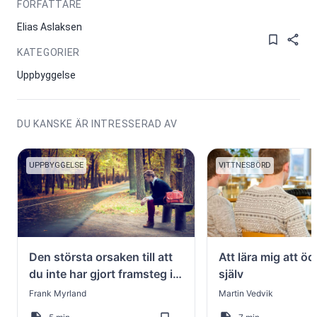
FÖRFATTARE
Elias Aslaksen
KATEGORIER
Uppbyggelse
DU KANSKE ÄR INTRESSERAD AV
UPPBYGGELSE
VITTNESBÖRD
Den största orsaken till att
Att lära mig att ö
du inte har gjort framsteg i
själv
ditt kristna liv
Frank Myrland
Martin Vedvik