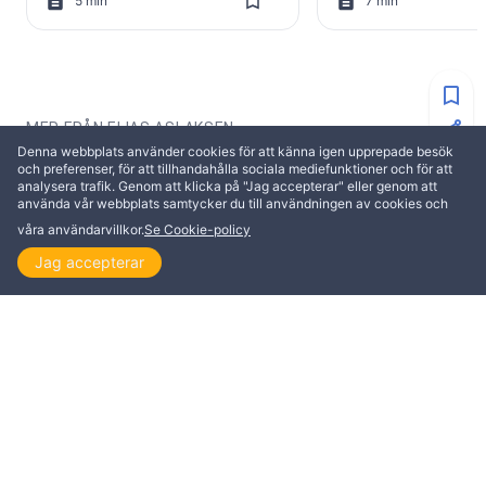
5 min
7 min
MER FRÅN ELIAS ASLAKSEN
Denna webbplats använder cookies för att känna igen upprepade besök
och preferenser, för att tillhandahålla sociala mediefunktioner och för att
analysera trafik. Genom att klicka på "Jag accepterar" eller genom att
UPPBYGGELSE
UPPBYGGELSE
använda vår webbplats samtycker du till användningen av cookies och
våra användarvillkor.
Se Cookie-policy
Jag accepterar
Hem
Utforska
Läs
Se
Teman
Rätt dom och ond dom –
17 bibelverser om
frälsning och förstörelse
gärningar som Gu
förberett för oss
Elias Aslaksen
Elias Aslaksen
2 min
5 min