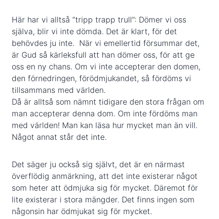
Här har vi alltså “tripp trapp trull”: Dömer vi oss
själva, blir vi inte dömda. Det är klart, för det
behövdes ju inte. När vi emellertid försummar det,
är Gud så kärleksfull att han dömer oss, för att ge
oss en ny chans. Om vi inte accepterar den domen,
den förnedringen, förödmjukandet, så fördöms vi
tillsammans med världen.
Då är alltså som nämnt tidigare den stora frågan om
man accepterar denna dom. Om inte fördöms man
med världen! Man kan läsa hur mycket man än vill.
Något annat står det inte.
Det säger ju också sig självt, det är en närmast
överflödig anmärkning, att det inte existerar något
som heter att ödmjuka sig för mycket. Däremot för
lite existerar i stora mängder. Det finns ingen som
någonsin har ödmjukat sig för mycket.