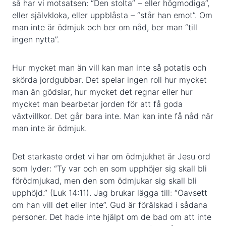
så har vi motsatsen: “Den stolta” – eller högmodiga”,
eller självkloka, eller uppblåsta – “står han emot”. Om
man inte är ödmjuk och ber om nåd, ber man “till
ingen nytta”.
Hur mycket man än vill kan man inte så potatis och
skörda jordgubbar. Det spelar ingen roll hur mycket
man än gödslar, hur mycket det regnar eller hur
mycket man bearbetar jorden för att få goda
växtvillkor. Det går bara inte. Man kan inte få nåd när
man inte är ödmjuk.
Det starkaste ordet vi har om ödmjukhet är Jesu ord
som lyder: “Ty var och en som upphöjer sig skall bli
förödmjukad, men den som ödmjukar sig skall bli
upphöjd.” (Luk 14:11). Jag brukar lägga till: “Oavsett
om han vill det eller inte”. Gud är förälskad i sådana
personer. Det hade inte hjälpt om de bad om att inte