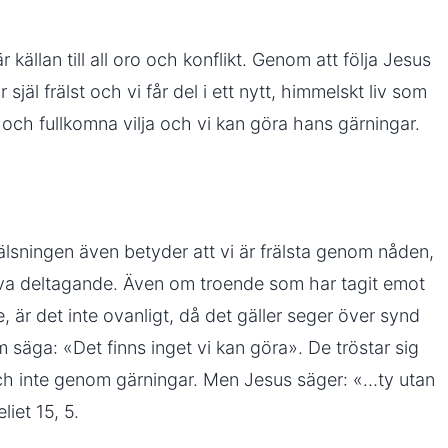
är källan till all oro och konflikt. Genom att följa Jesus
r själ frälst och vi får del i ett nytt, himmelskt liv som
och fullkomna vilja och vi kan göra hans gärningar.
älsningen även betyder att vi är frälsta genom nåden,
iva deltagande. Även om troende som har tagit emot
e, är det inte ovanligt, då det gäller seger över synd
em säga: «Det finns inget vi kan göra». De tröstar sig
och inte genom gärningar. Men Jesus säger: «…ty utan
iet 15, 5.