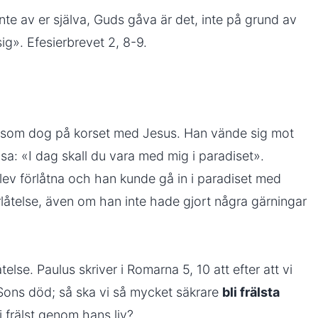
nte av er själva, Guds gåva är det, inte på grund av
ig». Efesierbrevet 2, 8-9.
n som dog på korset med Jesus. Han vände sig mot
: «I dag skall du vara med mig i paradiset».
ev förlåtna och han kunde gå in i paradiset med
låtelse, även om han inte hade gjort några gärningar
else. Paulus skriver i Romarna 5, 10 att efter att vi
ns död; så ska vi så mycket säkrare
bli frälsta
i frälst genom hans liv?