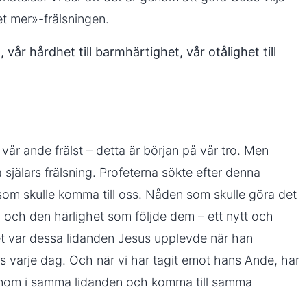
et mer»-frälsningen.
 vår hårdhet till barmhärtighet, vår otålighet till
 vår ande frälst – detta är början på vår tro. Men
a själars frälsning. Profeterna sökte efter denna
som skulle komma till oss. Nåden som skulle göra det
en och den härlighet som följde dem – ett nytt och
Det var dessa lidanden Jesus upplevde när han
rs varje dag. Och när vi har tagit emot hans Ande, har
 honom i samma lidanden och komma till samma