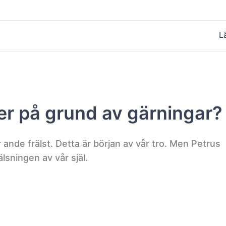
L
ler på grund av gärningar?
r ande frälst. Detta är början av vår tro. Men Petrus
älsningen av vår själ.