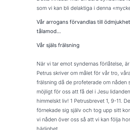
som vi kan bli delaktiga i denna «myck
Vår arrogans förvandlas till ödmjukhet,
tålamod…
Vår själs frälsning
När vi tar emot syndernas förlåtelse, är
Petrus skriver om målet för vår tro, vår
frälsning då de profeterade om nåden 
möjligt för oss att få del i Jesu lidand
himmelskt liv! 1 Petrusbrevet 1, 9-11. 
förnekade sig själv och tog upp sitt ko
vi nåden över oss så att vi kan följa
härlighet.