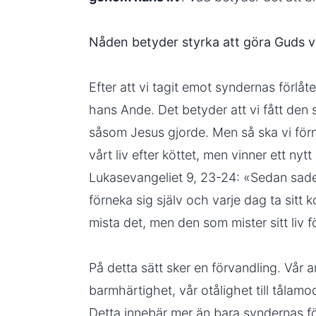
Nåden betyder styrka att göra Guds vi
Efter att vi tagit emot syndernas förlåte
hans Ande. Det betyder att vi fått den 
såsom Jesus gjorde. Men så ska vi förnek
vårt liv efter köttet, men vinner ett nytt
Lukasevangeliet 9, 23-24: «Sedan sade ha
förneka sig själv och varje dag ta sitt k
mista det, men den som mister sitt liv fö
På detta sätt sker en förvandling. Vår a
barmhärtighet, vår otålighet till tålam
Detta innebär mer än bara syndernas för