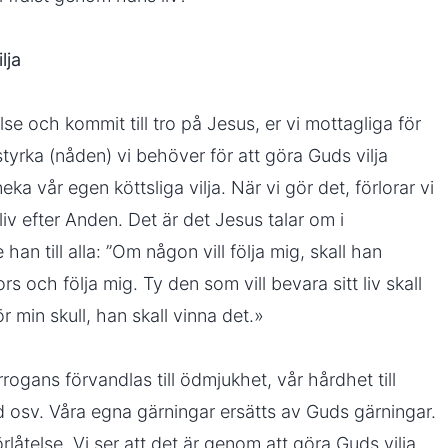
lja
lse och kommit till tro på Jesus, er vi mottagliga för
styrka (nåden) vi behöver för att göra Guds vilja
a vår egen köttsliga vilja. När vi gör det, förlorar vi
 liv efter Anden. Det är det Jesus talar om i
n till alla: ”Om någon vill följa mig, skall han
ors och följa mig. Ty den som vill bevara sitt liv skall
r min skull, han skall vinna det.»
rrogans förvandlas till ödmjukhet, vår hårdhet till
od osv. Våra egna gärningar ersätts av Guds gärningar.
låtelse. Vi ser att det är genom att göra Guds vilja