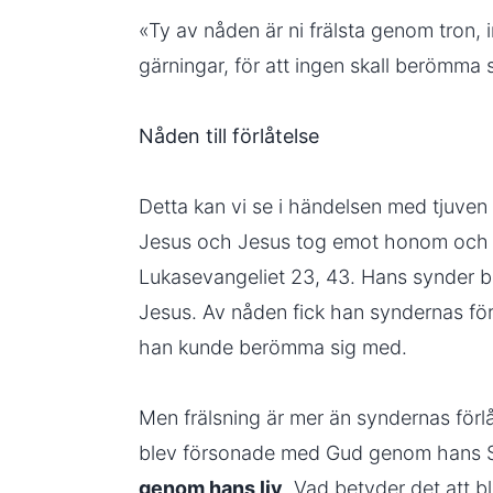
«Ty av nåden är ni frälsta genom tron, i
gärningar, för att ingen skall berömma s
Nåden till förlåtelse
Detta kan vi se i händelsen med tjuve
Jesus och Jesus tog emot honom och sa
Lukasevangeliet 23, 43. Hans synder bl
Jesus. Av nåden fick han syndernas för
han kunde berömma sig med.
Men frälsning är mer än syndernas förlåt
blev försonade med Gud genom hans So
genom hans liv
. Vad betyder det att bl