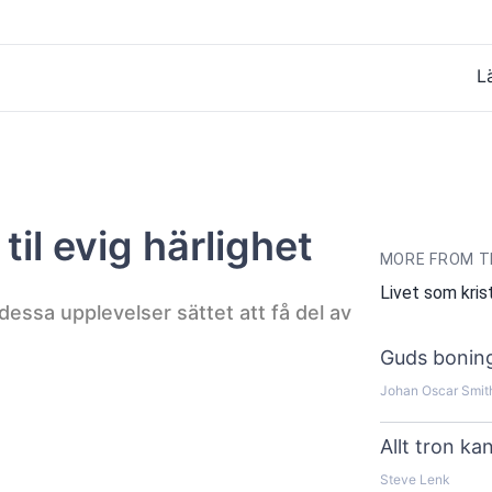
L
til evig härlighet
MORE FROM T
Livet som kris
dessa upplevelser sättet att få del av
Guds bonin
Johan Oscar Smit
Allt tron k
Steve Lenk