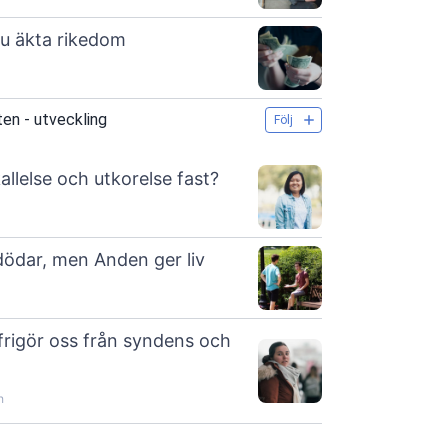
u äkta rikedom
ten - utveckling
Följ
allelse och utkorelse fast?
ödar, men Anden ger liv
frigör oss från syndens och
h