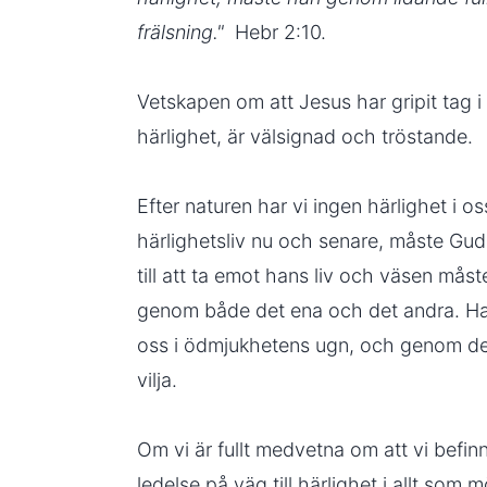
frälsning."
Hebr 2:10.
Vetskapen om att Jesus har gripit tag i
härlighet, är välsignad och tröstande.
Efter naturen har vi ingen härlighet i os
härlighetsliv nu och senare, måste Guds 
till att ta emot hans liv och väsen mås
genom både det ena och det andra. Han
oss i ödmjukhetens ugn, och genom det
vilja.
Om vi är fullt medvetna om att vi befi
ledelse på väg till härlighet i allt som 