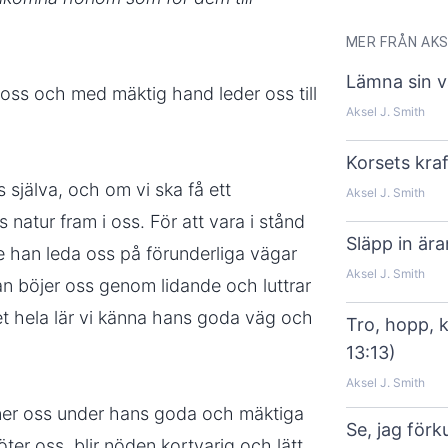
MER FRÅN AKS
Lämna sin v
 oss och med mäktig hand leder oss till
Aksel J. Smith
Korsets kraf
s själva, och om vi ska få ett
Aksel J. Smith
natur fram i oss. För att vara i stånd
Släpp in är
te han leda oss på förunderliga vägar
Aksel J. Smith
 böjer oss genom lidande och luttrar
 hela lär vi känna hans goda väg och
Tro, hopp, k
13:13)
Aksel J. Smith
nner oss under hans goda och mäktiga
Se, jag förk
möter oss, blir nöden kortvarig och lätt,