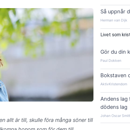
Så uppnår d
Herman van Dijk
Livet som kris
Gör du din k
Paul Dokken
Bokstaven d
AktivKristendom
Andens lag 
dödens lag
Johan Oscar Smit
allt är till, skulle föra många söner till
llkomna honom som för dem till