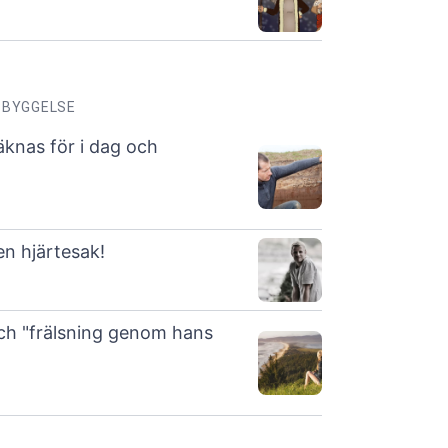
PBYGGELSE
räknas för i dag och
en hjärtesak!
och "frälsning genom hans