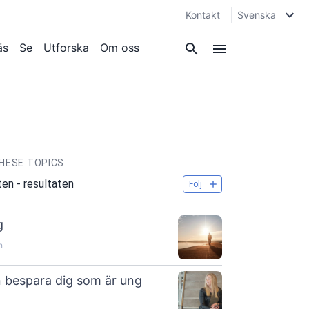
Kontakt
Svenska
äs
Se
Utforska
Om oss
HESE TOPICS
ten - resultaten
Följ
g
h
an bespara dig som är ung