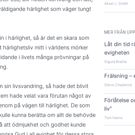
Aksel J. Smith
väldigande härlighet som väger tungt
MER FRÅN UP
n i härlighet, så är det en skara som
Låt din tid 
et härlighetsliv mitt i världens mörker
evigheten
lidande i livets många prövningar på
Sigurd Bratlie
ng.
Frälsning – 
Steve Chadwick
 sin livsvandring, så hade det blivit
dem hade velat vara förutan något av
Förlåtelse 
genom på vägen till härlighet. De som
liv"
skulle kunna berätta om allt de behövde
Tom Harris
 så att ödmjukhet och godhet kunde
prisa Gud i all evighet för dessa stora