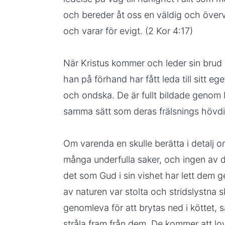
och bereder åt oss en väldig och över
och varar för evigt. (2 Kor 4:17)
När Kristus kommer och leder sin brud i
han på förhand har fått leda till sitt eg
och ondska. De är fullt bildade genom 
samma sätt som deras frälsnings hövdi
Om varenda en skulle berätta i detalj om
många underfulla saker, och ingen av 
det som Gud i sin vishet har lett dem 
av naturen var stolta och stridslystna 
genomleva för att brytas ned i köttet,
stråla fram från dem. De kommer att lov