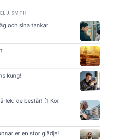
EL J. SMITH
äg och sina tankar
t
ans kung!
ärlek: de består! (1 Kor
unnar er en stor glädje!