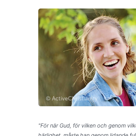
"För när Gud, för vilken och genom vilken 
härlighet, måste han genom lidande fu