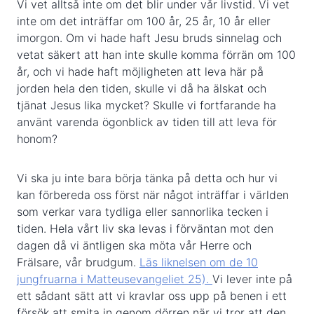
Vi vet alltså inte om det blir under vår livstid. Vi vet
inte om det inträffar om 100 år, 25 år, 10 år eller
imorgon. Om vi hade haft Jesu bruds sinnelag och
vetat säkert att han inte skulle komma förrän om 100
år, och vi hade haft möjligheten att leva här på
jorden hela den tiden, skulle vi då ha älskat och
tjänat Jesus lika mycket? Skulle vi fortfarande ha
använt varenda ögonblick av tiden till att leva för
honom?
Vi ska ju inte bara börja tänka på detta och hur vi
kan förbereda oss först när något inträffar i världen
som verkar vara tydliga eller sannorlika tecken i
tiden. Hela vårt liv ska levas i förväntan mot den
dagen då vi äntligen ska möta vår Herre och
Frälsare, vår brudgum.
Läs liknelsen om de 10
jungfruarna i Matteusevangeliet 25).
Vi lever inte på
ett sådant sätt att vi kravlar oss upp på benen i ett
försök att smita in genom dörren när vi tror att den