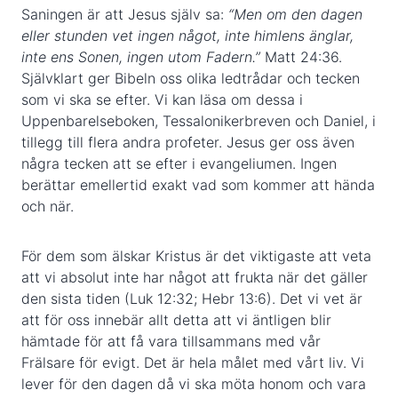
Saningen är att Jesus själv sa:
“Men om den dagen
eller stunden vet ingen något, inte himlens änglar,
inte ens Sonen, ingen utom Fadern.”
Matt 24:36.
Självklart ger Bibeln oss olika ledtrådar och tecken
som vi ska se efter. Vi kan läsa om dessa i
Uppenbarelseboken, Tessalonikerbreven och Daniel, i
tillegg till flera andra profeter. Jesus ger oss även
några tecken att se efter i evangeliumen. Ingen
berättar emellertid exakt vad som kommer att hända
och när.
För dem som älskar Kristus är det viktigaste att veta
att vi absolut inte har något att frukta när det gäller
den sista tiden (Luk 12:32; Hebr 13:6). Det vi vet är
att för oss innebär allt detta att vi äntligen blir
hämtade för att få vara tillsammans med vår
Frälsare för evigt. Det är hela målet med vårt liv. Vi
lever för den dagen då vi ska möta honom och vara