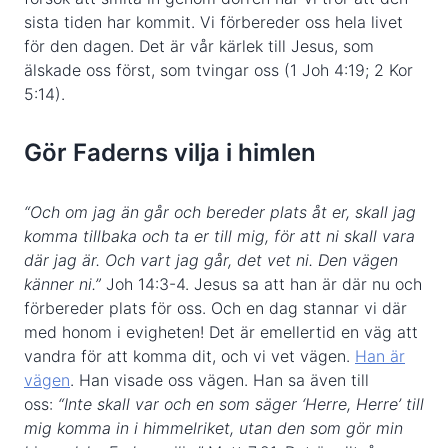
sista tiden har kommit. Vi förbereder oss hela livet
för den dagen. Det är vår kärlek till Jesus, som
älskade oss först, som tvingar oss (1 Joh 4:19; 2 Kor
5:14).
Gör Faderns vilja i himlen
“Och om jag än går och bereder plats åt er, skall jag
komma tillbaka och ta er till mig, för att ni skall vara
där jag är. Och vart jag går, det vet ni. Den vägen
känner ni.”
Joh 14:3-4. Jesus sa att han är där nu och
förbereder plats för oss. Och en dag stannar vi där
med honom i evigheten! Det är emellertid en väg att
vandra för att komma dit, och vi vet vägen.
Han är
vägen
. Han visade oss vägen. Han sa även till
oss:
“Inte skall var och en som säger ‘Herre, Herre’ till
mig komma in i himmelriket, utan den som gör min