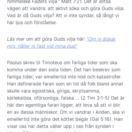
himmelske Faders vilja.”
Matt 7:21. Det är alltså
vägen att vandra: att aktivt söka och göra Guds vilja.
Vad är då Guds vilja? Att vi inte syndar, så långt vi
har ljus och förståelse.
Läs mer om att göra Guds vilja här:
“Om ni älskar
mig, håller ni fast vid mina bud”
Paulus skrev til Timoteus om farliga tider som ska
komma under den sista tiden. Det han beskrev som
farliga tider, var emellertid inte nöd och katastrofer.
Han definerade faran som en tid då folk bland annat
skulle vara egoistiska, giriga, skrytsamma,
kärlekslösa, oförsonliga, falska … (2 Tim 3:1-5) Det är
här den egentliga faran ligger, att leva så att vi blir
en av dessa människor. Om vi vandrar i Anden, ska vi
emellertid inte göra det köttet begär (Gal 5:16). Han
visar oss när detta väller upp i oss från synden i