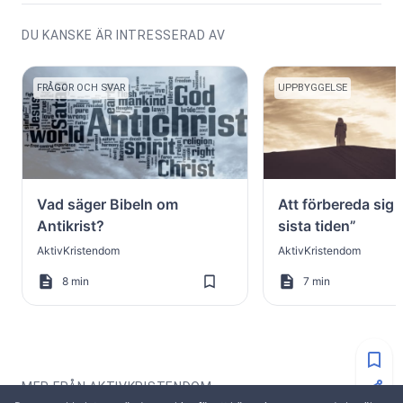
DU KANSKE ÄR INTRESSERAD AV
FRÅGOR OCH SVAR
UPPBYGGELSE
Vad säger Bibeln om
Att förbereda sig infö
Antikrist?
sista tiden”
AktivKristendom
AktivKristendom
8 min
7 min
MER FRÅN AKTIVKRISTENDOM