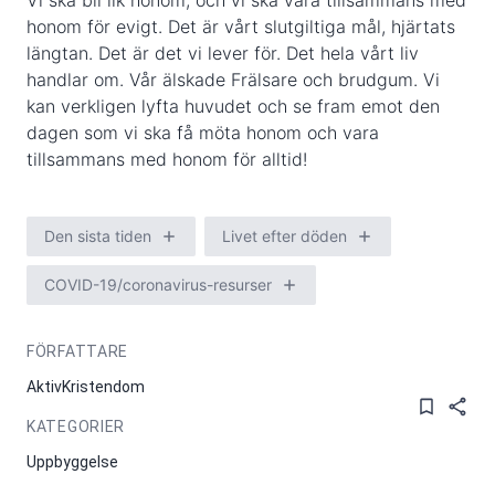
Vi ska bli lik honom, och vi ska vara tillsammans med
honom för evigt. Det är vårt slutgiltiga mål, hjärtats
längtan. Det är det vi lever för. Det hela vårt liv
handlar om. Vår älskade Frälsare och brudgum. Vi
kan verkligen lyfta huvudet och se fram emot den
dagen som vi ska få möta honom och vara
tillsammans med honom för alltid!
Den sista tiden
Livet efter döden
COVID-19/coronavirus-resurser
FÖRFATTARE
AktivKristendom
KATEGORIER
Uppbyggelse