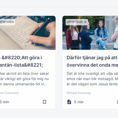
MENTAREN
UPPBYGGELSE
 &#8220;Att göra i
Därför tjänar jag på att
antän-lista&#8221;
övervinna det onda m
det goda
har skrivit en lista över saker
Det är inte ovanligt att vilja s
är viktigt att göra för mig nu
emot när man blir motsagd. 
r denna utmanande tid vi
är det vägen som Jesus lärde
ever.
oss?
her Crawford
William Kennedy
6 min
5 min