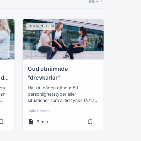
MER
KOMMENTAREN
Gud utnämnde
ed
"drevkarlar"
äga
Har du någon gång mött
Men
personlighetstyper eller
situationer som alltid tycks få fram
det värsta i dig?
Julie Browne
3 min