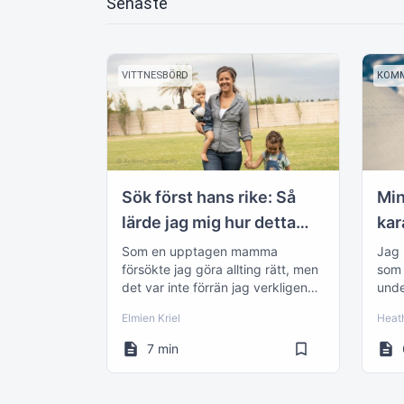
Senaste
VITTNESBÖRD
KOM
Sök först hans rike: Så
Min
lärde jag mig hur detta
kar
gällde MIG!
Som en upptagen mamma
Jag 
försökte jag göra allting rätt, men
som 
det var inte förrän jag verkligen
unde
förstod den här versen att allt
uppl
Elmien Kriel
Heat
blev tydligt för mig.
7 min