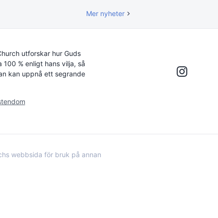
Mer nyheter
Church utforskar hur Guds
a 100 % enligt hans vilja, så
 utan kan uppnå ett segrande
istendom
rchs webbsida för bruk på annan