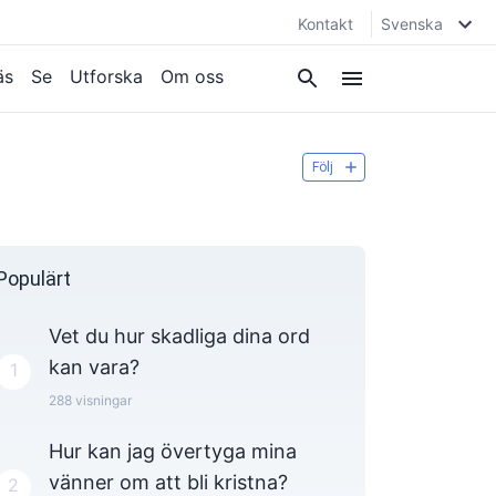
Kontakt
Svenska
äs
Se
Utforska
Om oss
Följ
Populärt
Vet du hur skadliga dina ord
kan vara?
1
288
visningar
Hur kan jag övertyga mina
vänner om att bli kristna?
2