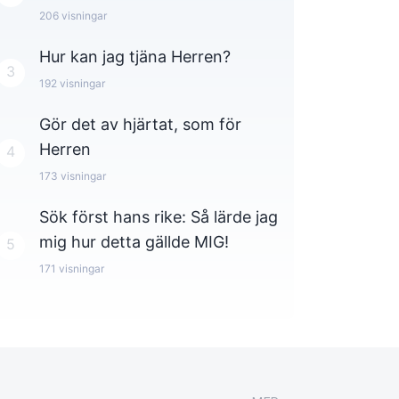
206
visningar
Hur kan jag tjäna Herren?
3
192
visningar
Gör det av hjärtat, som för
Herren
4
173
visningar
Sök först hans rike: Så lärde jag
mig hur detta gällde MIG!
5
171
visningar